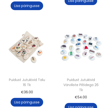
Lisa päringusse
Lisa päringusse
Puidust Jutukivid Talu
Puidust Jutukivid
16 Tk
Värviliste Piltidega 26
Tk
€
36.00
€
54.00
Lisa päringusse
Lisa päringusse