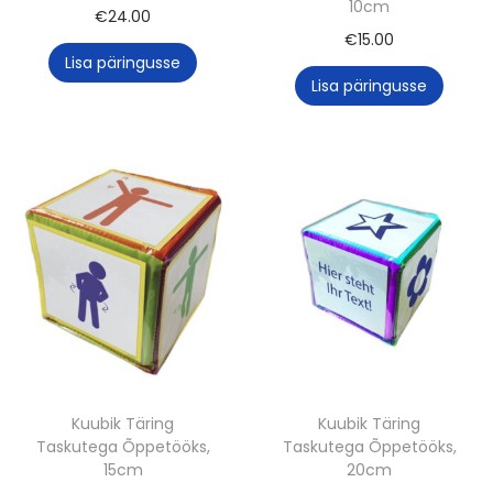
10cm
€
24.00
€
15.00
Lisa päringusse
Lisa päringusse
Kuubik Täring
Kuubik Täring
Taskutega Õppetööks,
Taskutega Õppetööks,
15cm
20cm