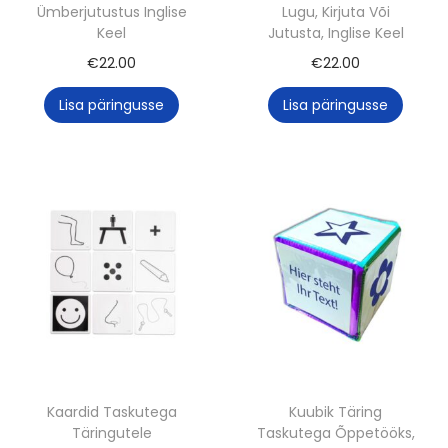
Ümberjutustus Inglise
Lugu, Kirjuta Või
Keel
Jutusta, Inglise Keel
€
22.00
€
22.00
Lisa päringusse
Lisa päringusse
Kaardid Taskutega
Kuubik Täring
Täringutele
Taskutega Õppetööks,