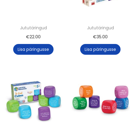
o
n
Jututäringud
Jututäringud
€
22.00
€
35.00
Lisa päringusse
Lisa päringusse