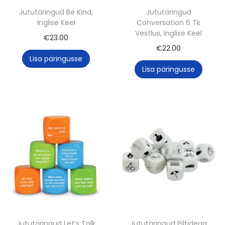
Jututäringud Be Kind,
Jututäringud
Inglise Keel
Conversation 6 Tk
Vestlus, Inglise Keel
€
23.00
€
22.00
Lisa päringusse
Lisa päringusse
Jututäringud Let’s Talk
Jututäringud Piltidega