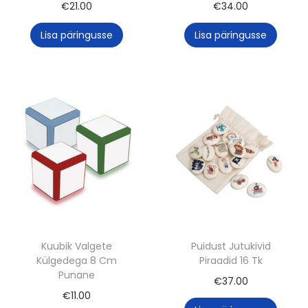
€
21.00
€
34.00
Lisa päringusse
Lisa päringusse
Kuubik Valgete
Puidust Jutukivid
Külgedega 8 Cm
Piraadid 16 Tk
Punane
€
37.00
€
11.00