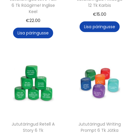
6 Tk Räägime! Inglise
12 Tk Karbis
Keel
€
15.00
€
22.00
Lisa päringusse
Lisa päringusse
Jututäringud Retell A
Jututäringud Writing
Story 6 Tk
Prompt 6 Tk Jätka