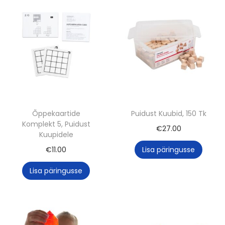
Õppekaartide
Puidust Kuubid, 150 Tk
Komplekt 5, Puidust
€
27.00
Kuupidele
€
11.00
Lisa päringusse
Lisa päringusse