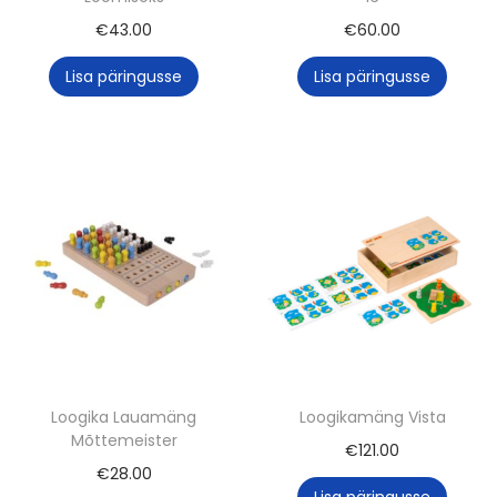
€
43.00
€
60.00
Lisa päringusse
Lisa päringusse
Loogika Lauamäng
Loogikamäng Vista
Mõttemeister
€
121.00
€
28.00
Lisa päringusse