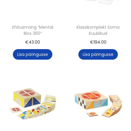
o
n
Ehitusmäng “Mental
Klassikomplekt Soma
Blox 360”
Kuubikud
€
43.00
€
194.00
Lisa päringusse
Lisa päringusse