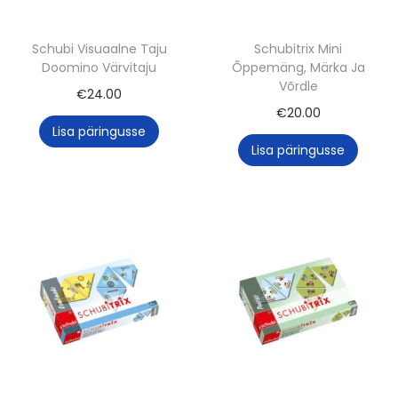
Schubi Visuaalne Taju
Schubitrix Mini
Doomino Värvitaju
Õppemäng, Märka Ja
Võrdle
€
24.00
€
20.00
Lisa päringusse
Lisa päringusse