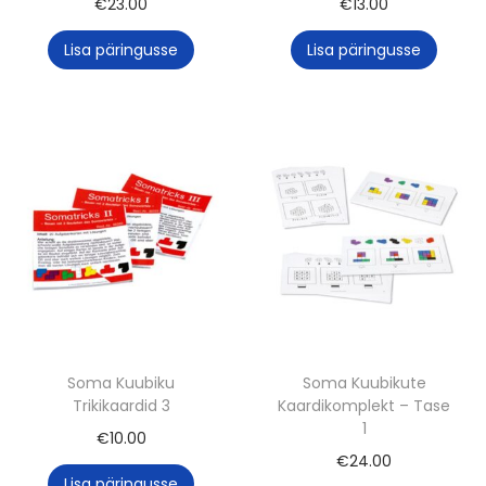
€
23.00
€
13.00
Lisa päringusse
Lisa päringusse
Soma Kuubiku
Soma Kuubikute
Trikikaardid 3
Kaardikomplekt – Tase
1
€
10.00
€
24.00
Lisa päringusse