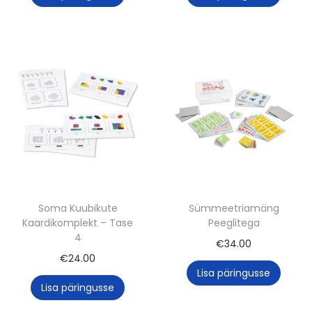
Soma Kuubikute
Sümmeetriamäng
Kaardikomplekt – Tase
Peeglitega
4
€
34.00
€
24.00
Lisa päringusse
Lisa päringusse