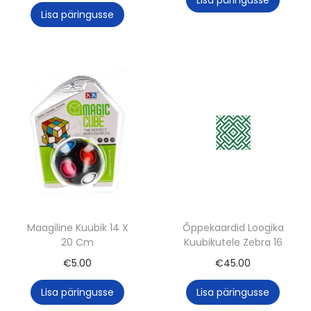
Lisa päringusse
Maagiline Kuubik 14 X
Õppekaardid Loogika
20 Cm
Kuubikutele Zebra 16
€
5.00
€
45.00
Lisa päringusse
Lisa päringusse