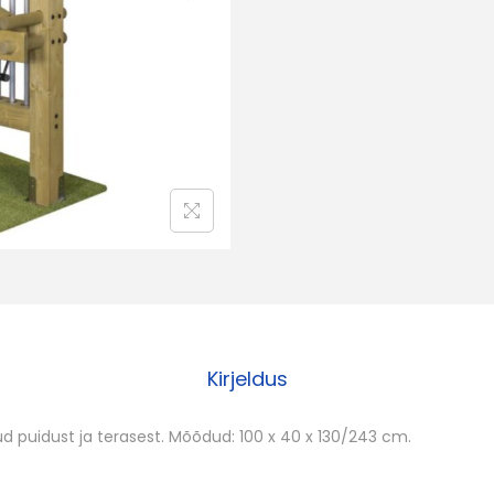
u
k
e
l
l
a
d
E
'
f
e
s
Kirjeldus
t
a
d puidust ja terasest. Mõõdud: 100 x 40 x 130/243 cm.
Õ
u