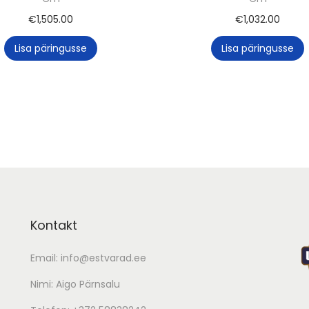
m
€
1,505.00
€
1,032.00
k
o
Lisa päringusse
Lisa päringusse
g
u
s
Kontakt
Email:
info@estvarad.ee
Nimi: Aigo Pärnsalu