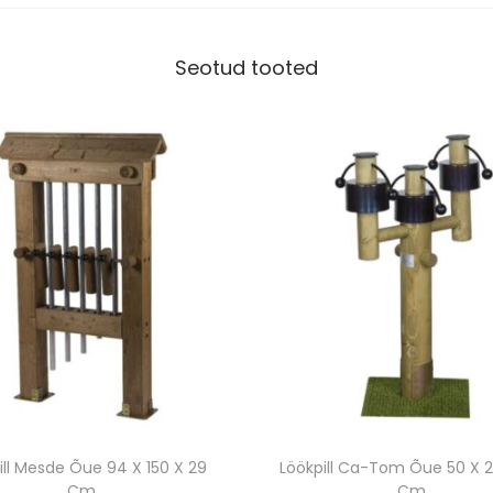
e
1
Seotud tooted
0
0
X
4
0
X
1
3
0
/
2
4
3
ill Mesde Õue 94 X 150 X 29
Löökpill Ca-Tom Õue 50 X 2
C
Cm
Cm