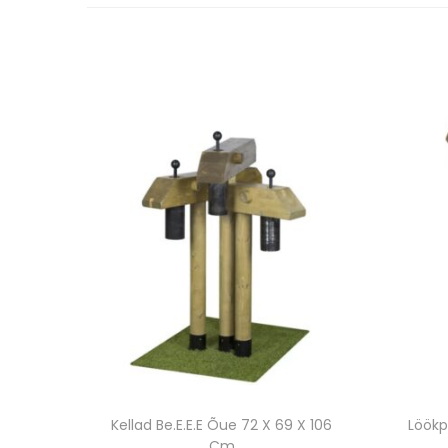
Kellad Be.E.E.E Õue 72 X 69 X 106
Löökp
Cm