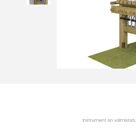
o
n
Instrument on valmistatu