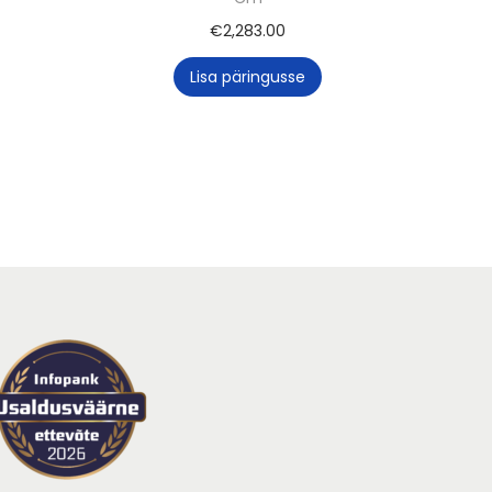
€
2,283.00
Lisa päringusse