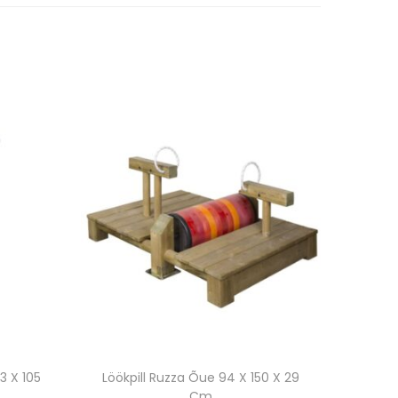
3 X 105
Löökpill Ruzza Õue 94 X 150 X 29
Cm