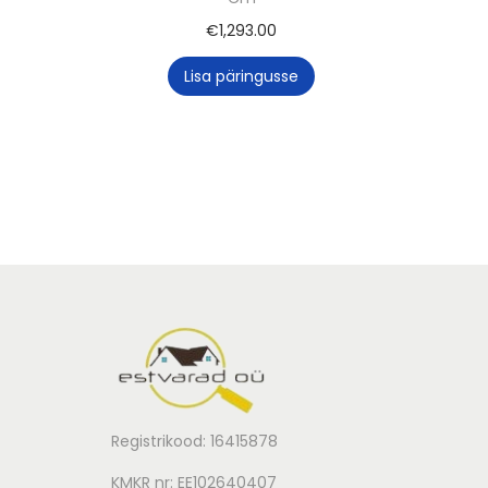
€
1,293.00
Lisa päringusse
Registrikood: 16415878
KMKR nr: EE102640407