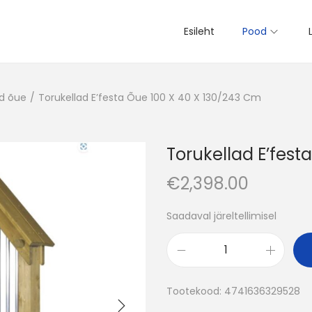
Esileht
Pood
d õue
/
Torukellad E’festa Õue 100 X 40 X 130/243 Cm
Torukellad E’fest
€
2,398.00
Saadaval järeltellimisel
T
o
Tootekood:
4741636329528
r