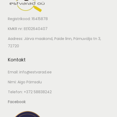
Registrikood: 16415878
KMKR nr: EE102640407
Aadress: Järva maakond, Paide linn, Pärnuvälja tn 3,
72720
Kontakt
Email:
info@estvarad.ee
Nimi: Aigo Pärnsalu
Telefon:
+372 58838242
Facebook