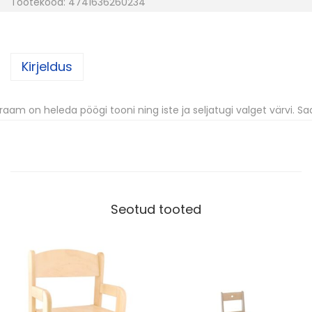
Tootekood:
4741636260234
o
l
L
Kirjeldus
i
l
l
 raam on heleda pöögi tooni ning iste ja seljatugi valget värvi. Sa
i
S
u
u
r
Seotud tooted
u
s
0
,
H