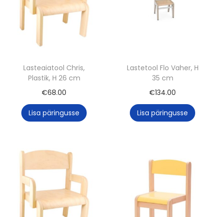
2
1
c
m
k
Lasteaiatool Chris,
Lastetool Flo Vaher, H
o
Plastik, H 26 cm
35 cm
g
€
68.00
€
134.00
u
Lisa päringusse
Lisa päringusse
s