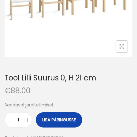
o
n
Tool Lilli Suurus 0, H 21 cm
€
88.00
Saadaval järeltellimisel
LISA PÄRINGUSSE
T
o