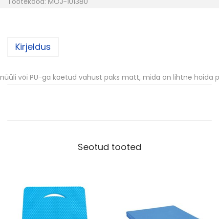
Tootekood:
MOJ-101380
k
s
M
Kirjeldus
a
t
t
nüüli või PU-ga kaetud vahust paks matt, mida on lihtne hoida 
2
0
0
x
1
Seotud tooted
0
0
x
2
5