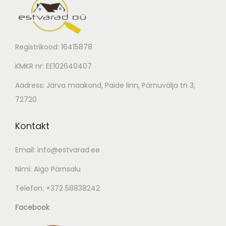
Registrikood: 16415878
KMKR nr: EE102640407
Aadress: Järva maakond, Paide linn, Pärnuvälja tn 3,
72720
Kontakt
Email:
info@estvarad.ee
Nimi: Aigo Pärnsalu
Telefon:
+372 58838242
Facebook