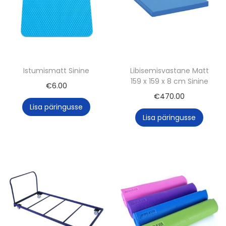
c
m
k
o
g
Istumismatt Sinine
Libisemisvastane Matt
u
159 x 159 x 8 cm Sinine
€
6.00
s
€
470.00
Lisa päringusse
Lisa päringusse