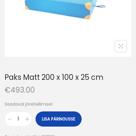
o
n
Paks Matt 200 x 100 x 25 cm
€
493.00
Saadaval järeltellimisel
LISA PÄRINGUSSE
P
a