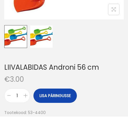
o
n
LIIVALABIDAS Androni 56 cm
€
3.00
LISA PÄRINGUSSE
L
I
Tootekood:
53-4400
I
V