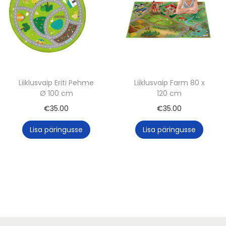
d
r
o
i
l
c
i
e
:
i
€
s
Liiklusvaip Eriti Pehme
Liiklusvaip Farm 80 x
Ø 100 cm
120 cm
2
:
5
€
€
35.00
€
35.00
.
1
Lisa päringusse
Lisa päringusse
0
8
0
.
.
0
0
.