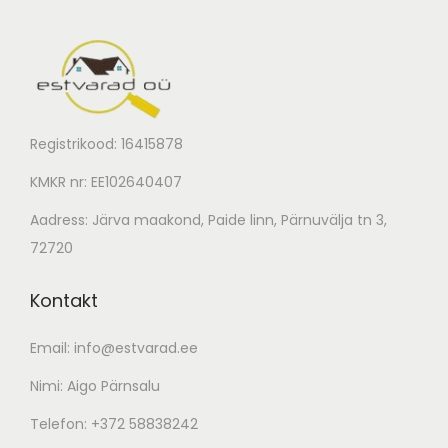
Registrikood: 16415878
KMKR nr: EE102640407
Aadress: Järva maakond, Paide linn, Pärnuvälja tn 3,
72720
Kontakt
Email:
info@estvarad.ee
Nimi: Aigo Pärnsalu
Telefon:
+372 58838242