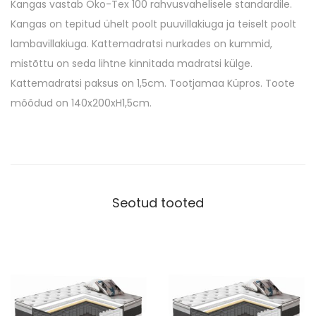
P
Kangas vastab Öko-Tex 100 rahvusvahelisele standardile.
1
Kangas on tepitud ühelt poolt puuvillakiuga ja teiselt poolt
4
lambavillakiuga. Kattemadratsi nurkades on kummid,
0
mistõttu on seda lihtne kinnitada madratsi külge.
x
Kattemadratsi paksus on 1,5cm. Tootjamaa Küpros. Toote
2
mõõdud on 140x200xH1,5cm.
0
0
c
m
k
Seotud tooted
o
g
u
s