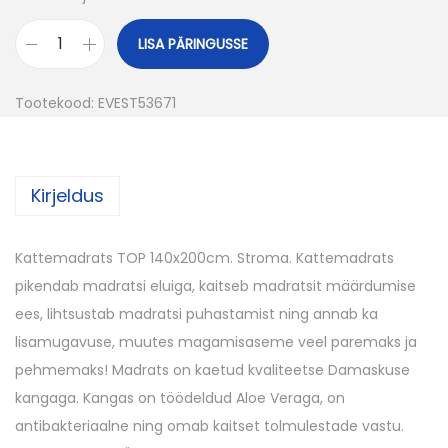
LISA PÄRINGUSSE
K
a
Tootekood:
EVEST53671
t
t
e
Kirjeldus
m
a
d
Kattemadrats TOP 140x200cm. Stroma. Kattemadrats
r
pikendab madratsi eluiga, kaitseb madratsit määrdumise
a
ees, lihtsustab madratsi puhastamist ning annab ka
t
lisamugavuse, muutes magamisaseme veel paremaks ja
s
pehmemaks! Madrats on kaetud kvaliteetse Damaskuse
T
kangaga. Kangas on töödeldud Aloe Veraga, on
O
antibakteriaalne ning omab kaitset tolmulestade vastu.