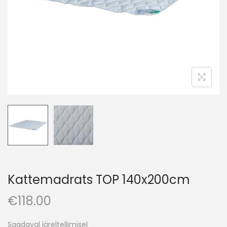
o
n
Kattemadrats TOP 140x200cm
€
118.00
Saadaval järeltellimisel