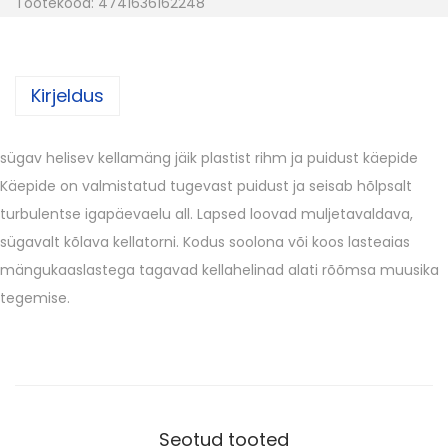
Tootekood:
4741636162248
s
i
k
Kirjeldus
e
l
l
sügav helisev kellamäng jäik plastist rihm ja puidust käepide
a
Käepide on valmistatud tugevast puidust ja seisab hõlpsalt
d
turbulentse igapäevaelu all. Lapsed loovad muljetavaldava,
-
sügavalt kõlava kellatorni. Kodus soolona või koos lasteaias
7
mängukaaslastega tagavad kellahelinad alati rõõmsa muusika
K
tegemise.
u
l
j
u
s
Seotud tooted