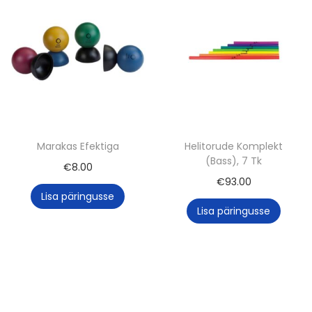
Marakas Efektiga
Helitorude Komplekt
(Bass), 7 Tk
€
8.00
€
93.00
Lisa päringusse
Lisa päringusse