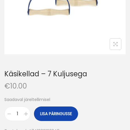
o
n
Käsikellad – 7 Kuljusega
€
10.00
Saadaval järeltellimisel
LISA PÄRINGUSSE
K
ä