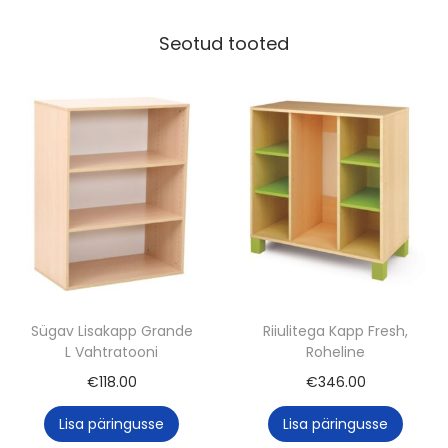
u
l
Seotud tooted
i
g
a
E
r
i
n
e
v
a
Sügav Lisakapp Grande
Riiulitega Kapp Fresh,
d
L Vahtratooni
Roheline
V
€
118.00
€
346.00
ä
Lisa päringusse
Lisa päringusse
r