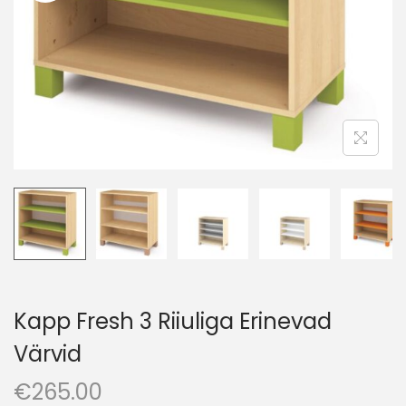
o
n
Kapp Fresh 3 Riiuliga Erinevad
Värvid
€
265.00