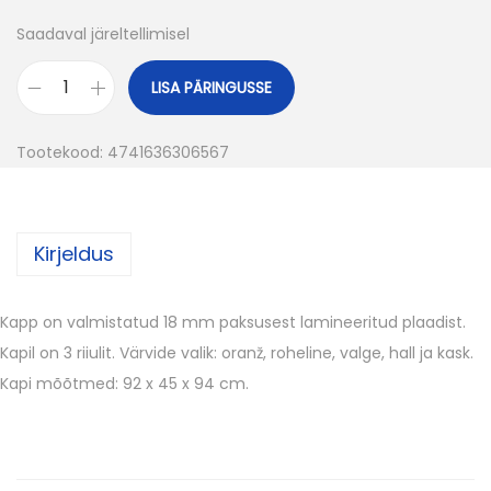
Saadaval järeltellimisel
LISA PÄRINGUSSE
K
a
Tootekood:
4741636306567
p
p
F
Kirjeldus
r
e
s
Kapp on valmistatud 18 mm paksusest lamineeritud plaadist.
h
Kapil on 3 riiulit. Värvide valik: oranž, roheline, valge, hall ja kask.
3
Kapi mõõtmed: 92 x 45 x 94 cm.
R
i
i