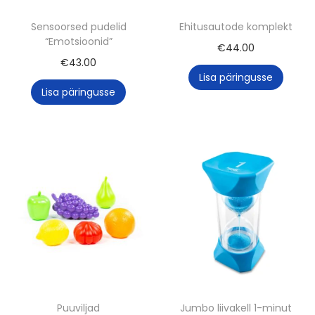
Sensoorsed pudelid
Ehitusautode komplekt
“Emotsioonid”
€
44.00
€
43.00
Lisa päringusse
Lisa päringusse
Puuviljad
Jumbo liivakell 1-minut