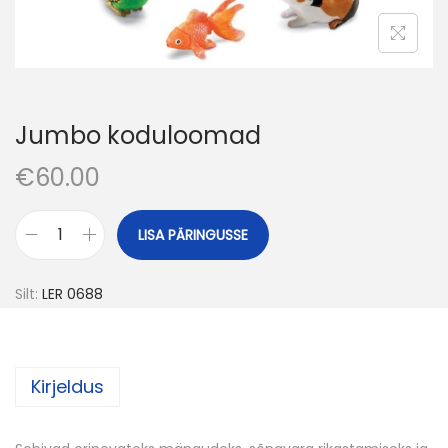
o
n
Jumbo koduloomad
€
60.00
LISA PÄRINGUSSE
J
u
Silt:
LER 0688
m
b
o
Kirjeldus
k
o
d