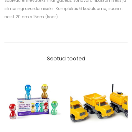
Sobivad erinevateks mängudeks, sõnavara rikastamiseks ja
u
silmaringi avardamiseks. Komplektis 6 kodulooma, suurim
l
neist 20 cm x 15cm (koer).
o
o
m
a
d
Seotud tooted
k
o
g
u
s