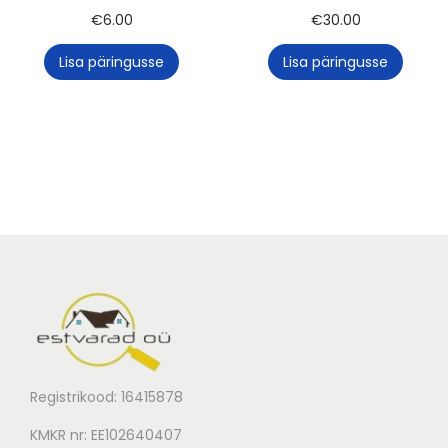
€
6.00
€
30.00
Lisa päringusse
Lisa päringusse
Registrikood: 16415878
KMKR nr: EE102640407