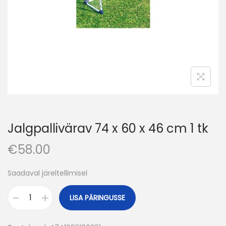
o
n
Jalgpallivärav 74 x 60 x 46 cm 1 tk
€
58.00
Saadaval järeltellimisel
LISA PÄRINGUSSE
J
a