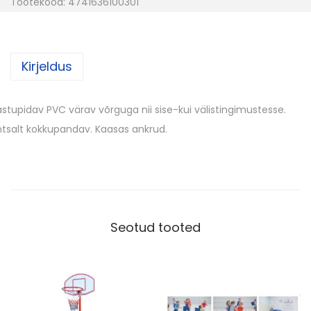
Tootekood:
4741636100301
l
g
p
Kirjeldus
a
l
l
stupidav PVC värav võrguga nii sise-kui välistingimustesse.
i
htsalt kokkupandav. Kaasas ankrud.
v
ä
r
a
v
Seotud tooted
7
4
x
6