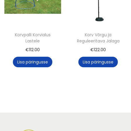
Korvpalli Korvialus
Korv Võrgu ja
Lastele
Reguleeritava Jalaga
€
112.00
€
122.00
Lisa päringusse
Lisa päringusse