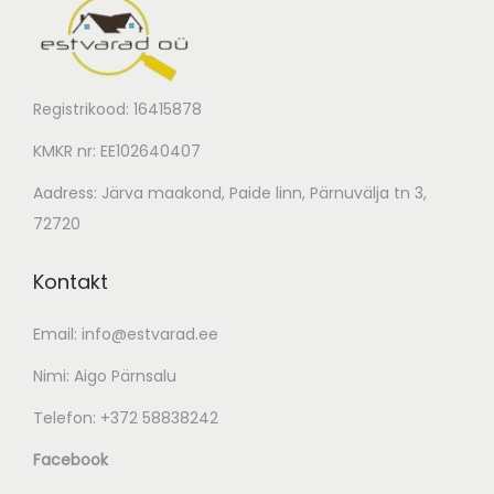
Registrikood: 16415878
KMKR nr: EE102640407
Aadress: Järva maakond, Paide linn, Pärnuvälja tn 3,
72720
Kontakt
Email:
info@estvarad.ee
Nimi: Aigo Pärnsalu
Telefon:
+372 58838242
Facebook