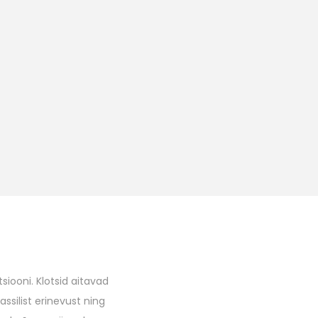
siooni. Klotsid aitavad
ssilist erinevust ning