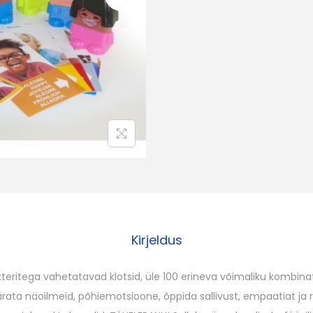
t
s
i
o
o
n
i
K
l
o
t
s
Kirjeldus
i
d
akteritega vahetatavad klotsid, üle 100 erineva võimaliku kombinat
k
ata näoilmeid, põhiemotsioone, õppida sallivust, empaatiat ja ra
o