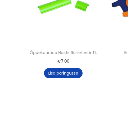
Õppekaartide Hoidik Roheline 5 Tk
E
€
7.00
Lisa päringusse