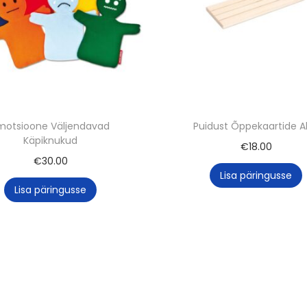
motsioone Väljendavad
Puidust Õppekaartide A
Käpiknukud
€
18.00
€
30.00
Lisa päringusse
Lisa päringusse