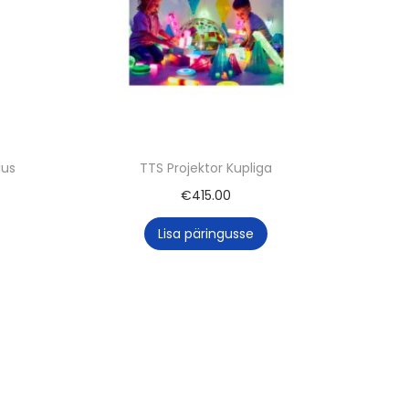
lus
TTS Projektor Kupliga
€
415.00
Lisa päringusse