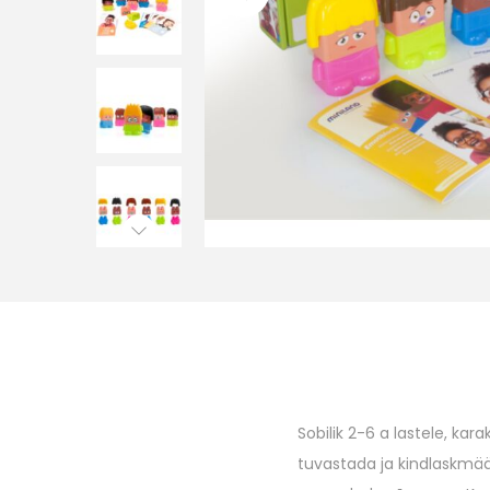
o
n
Sobilik 2-6 a lastele, kar
tuvastada ja kindlaskmäär