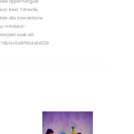
lisele õppemängule
os: Keel, Tähestik,
ale alla interaktiivne
ay-miniland-
rjalid saab siit:
5e7db14c548f904a5e529