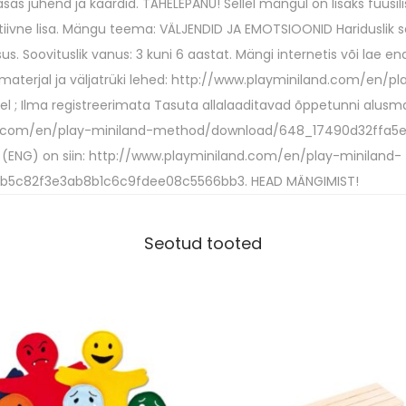
s juhend ja kaardid. TÄHELEPANU! Sellel mängul on lisaks füüsi
g
iivne lisa. Mängu teema: VÄLJENDID JA EMOTSIOONID Hariduslik se
u
s. Soovituslik vanus: 3 kuni 6 aastat. Mängi internetis või lae end
s
aterjal ja väljatrüki lehed: http://www.playminiland.com/en/pl
; Ilma registreerimata Tasuta allalaaditavad õppetunni alusmate
nd.com/en/play-miniland-method/download/648_17490d32ffa
ed (ENG) on siin: http://www.playminiland.com/en/play-miniland-
5c82f3e3ab8b1c6c9fdee08c5566bb3. HEAD MÄNGIMIST!
Seotud tooted