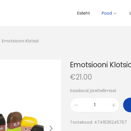
Esileht
Pood
/
Emotsiooni Klotsid
Emotsiooni Klotsi
€
21.00
Saadaval järeltellimisel
E
m
Tootekood:
4741636245767
o