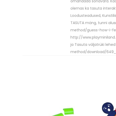
omandada sõnavara. Kaasa
olemas ka tasuta interakt
Loodusteadused, Kunstilisu
TASUTA mäng, tunni alusm
method/guess-how-i-feel 
http://www.playminila
ja Tasuta väljatrüki leh
method/download/649_b