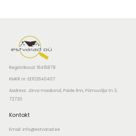
k
k
o
g
u
s
Registrikood: 16415878
KMKR nr: EE102640407
Aadress: Järva maakond, Paide linn, Pärnuvälja tn 3,
72720
Kontakt
Email:
info@estvarad.ee