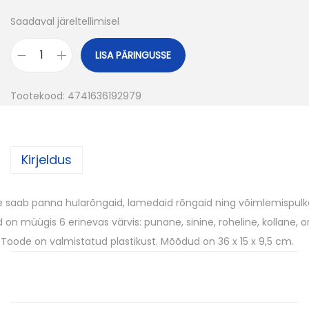
Saadaval järeltellimisel
LISA PÄRINGUSSE
A
l
Tootekood:
4741636192979
u
s
V
Kirjeldus
õ
i
m
e saab panna hularõngaid, lamedaid rõngaid ning võimlemispulka
l
d on müügis 6 erinevas värvis: punane, sinine, roheline, kollane, o
e
 Toode on valmistatud plastikust. Mõõdud on 36 x 15 x 9,5 cm.
m
i
s