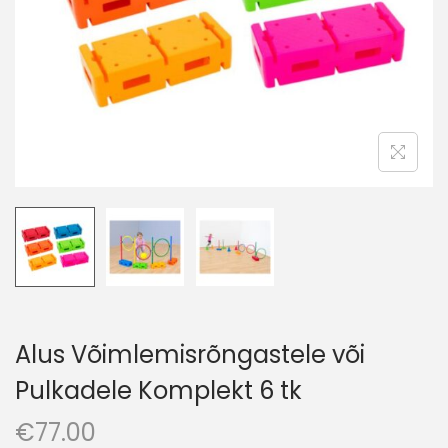
o
n
Alus Võimlemisrõngastele või
Pulkadele Komplekt 6 tk
€
77.00