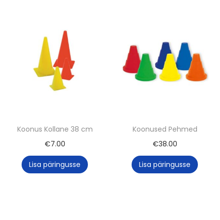
k
a
d
e
l
e
K
o
m
p
Koonus Kollane 38 cm
Koonused Pehmed
l
€
7.00
€
38.00
e
Lisa päringusse
Lisa päringusse
k
t
6
t