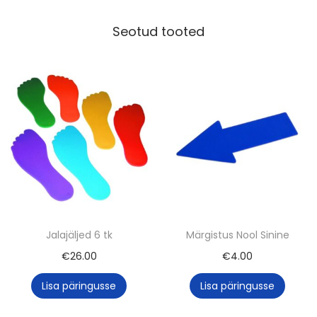
r
õ
Seotud tooted
n
g
a
s
t
e
l
e
v
õ
Jalajäljed 6 tk
Märgistus Nool Sinine
i
€
26.00
€
4.00
P
u
Lisa päringusse
Lisa päringusse
l