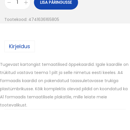
LISA PÄRINGUSSE
K
o
Tootekood:
4741636165805
g
u
s
Kirjeldus
Tugevast kartongist temaatilised õppekaardid. Igale kaardile on
trükitud vastava teema 1 pilt ja selle nimetus eesti keeles. A4
formaadis kaardid on pakendatud taassuletavasse trukiga
plastümbrikusse. Kõik komplektis olevad pildid on koondatud ka
A1 formaadis temaatilisele plakatile, mille leiate meie
tootevalikust.