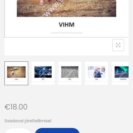
o
n
€
18.00
Saadaval järeltellimisel